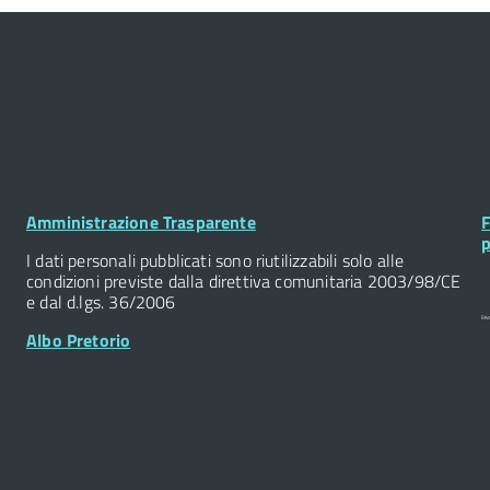
Footer
F
Amministrazione Trasparente
F
Widget
W
p
I dati personali pubblicati sono riutilizzabili solo alle
condizioni previste dalla direttiva comunitaria 2003/98/CE
e dal d.lgs. 36/2006
Albo Pretorio