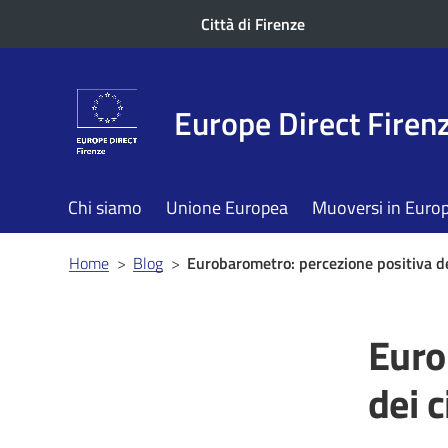
Città di Firenze
Europe Direct Firen
Chi siamo
Unione Europea
Muoversi in Euro
Briciole
Home
>
Blog
>
Eurobarometro: percezione positiva dei
di
pane
Euro
dei c