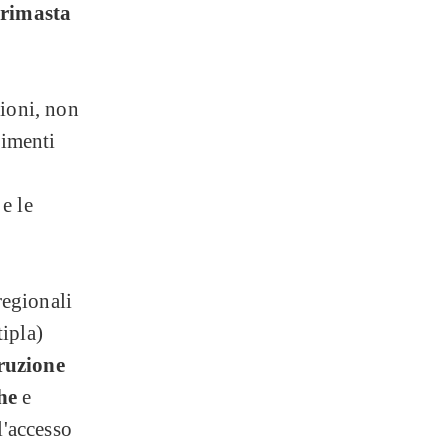
 rimasta
gioni, non
timenti
e le
regionali
ipla)
truzione
he
e
l'accesso