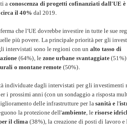
ti a
conoscenza di progetti cofinanziati dall'UE è
a circa il 40%
dal 2019.
ferma che l'UE dovrebbe investire in tutte le sue re
uelle più povere. La principale priorità per gli inves
gli intervistati sono le regioni con un
alto tasso di
azione
(64%), le
zone urbane svantaggiate
(51%) 
rurali o montane remote
(50%).
tà individuate dagli intervistati per gli investimenti 
er i prossimi anni (con un sondaggio a risposta mult
iglioramento delle infrastrutture per la
sanità e
l'
is
guono la protezione dell'
ambiente
, le
risorse idric
per il clima
(38%), la creazione di posti di lavoro e 