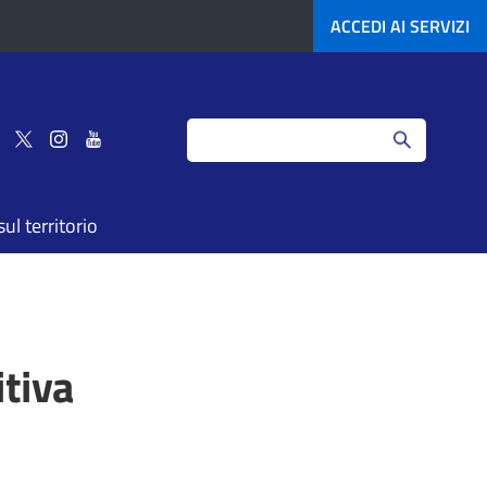
ACCEDI AI
SERVIZI
Search
Seguici
Seguici
Seguici
Seguici
su
su
su
su
Facebook
Twitter
Instagram
YouTube
ul territorio
tiva