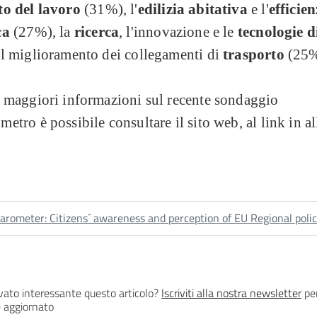
o del lavoro
(31%), l'
edilizia abitativa
e l'
efficie
ca
(27%), la
ricerca
, l'innovazione e le
tecnologie d
il miglioramento dei collegamenti di
trasporto
(25%
e maggiori informazioni sul recente sondaggio
etro è possibile consultare il sito web, al link in al
arometer: Citizens´ awareness and perception of EU Regional poli
vato interessante questo articolo?
Iscriviti alla nostra newsletter
per
 aggiornato