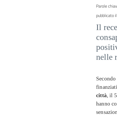
Parole chiav
pubblicato il
Il rec
consap
positi
nelle 
Secondo l
finanziat
città
, il
hanno con
sensazion