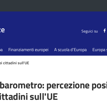
ze
Seguici su
pa
Finanziamenti europei
A scuola d'Europa
Europa s
 cittadini sull'UE
barometro: percezione posi
ittadini sull'UE