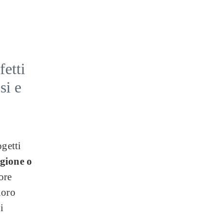
fetti
si e
ogetti
egione o
ore
loro
i