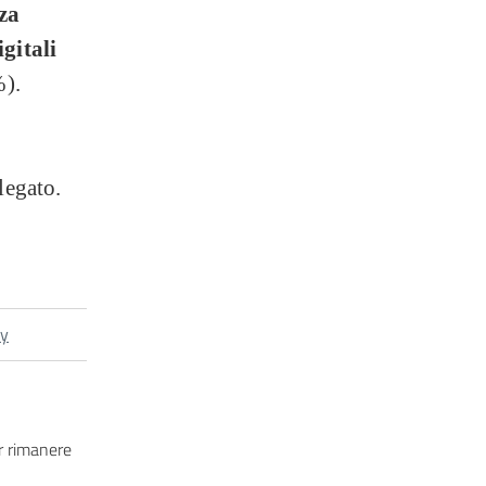
nza
igitali
).
legato.
cy
 rimanere