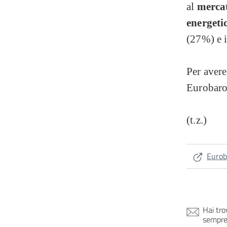
al
mercat
energeti
(27%) e 
Per aver
Eurobarom
(t.z.)
Eurob
Hai tro
sempre