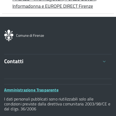
Informadonna e EUROPE DIRECT Firenze
Comune di Firenze
Contatti
Comune di Firenze
Palazzo Vecchio
Footer
Amministrazione Trasparente
Piazza della Signoria - 50122, Firenze
Widget
P.IVA 01307110484
I dati personali pubblicati sono riutilizzabili solo alle
condizioni previste dalla direttiva comunitaria 2003/98/CE e
dal d.lgs. 36/2006