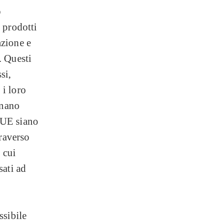
o
 prodotti
azione e
. Questi
si,
 i loro
gnano
l'UE siano
traverso
 cui
sati ad
ssibile