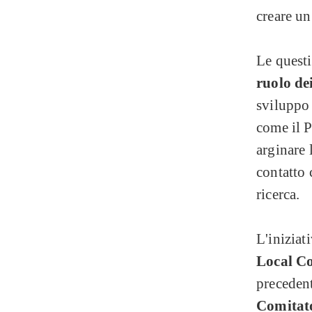
creare un
Le questi
ruolo dei
sviluppo 
come il P
arginare 
contatto 
ricerca.
L'iniziat
Local Co
preceden
Comitato