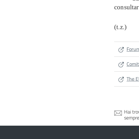
consultar
(t.z.)
Forum
Comit
The E
Hai tro
sempre