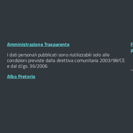
Footer
F
Amministrazione Trasparente
F
Widget
W
p
I dati personali pubblicati sono riutilizzabili solo alle
condizioni previste dalla direttiva comunitaria 2003/98/CE
e dal d.lgs. 36/2006
Albo Pretorio