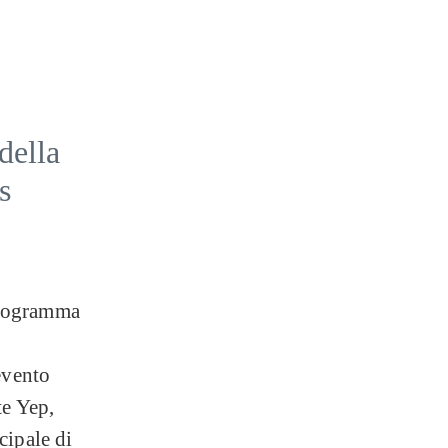
della
s
programma
evento
te Yep,
cipale di