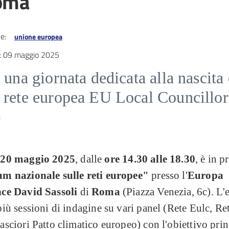
oma
e:
unione europea
:
09 maggio 2025
 una giornata dedicata alla nascita 
 rete europea EU Local Councillor
)
 20 maggio 2025
, dalle
ore 14.30 alle 18.30
, è in 
m nazionale sulle reti europee"
presso l'
Europa
ce David Sassoli
di
Roma
(Piazza Venezia, 6c). L'
iù sessioni di indagine su vari panel (Rete Eulc, Re
sciori Patto climatico europeo) con l'obiettivo prin