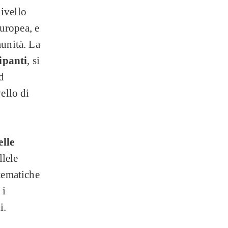
livello
uropea, e
munità. La
ipanti
, si
ad
ello di
lle
llele
 tematiche
 i
i.