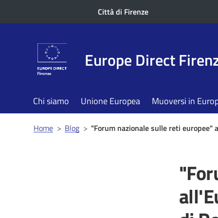
Città di Firenze
Europe Direct Firen
Chi siamo
Unione Europea
Muoversi in Euro
Briciole
Home
>
Blog
>
"Forum nazionale sulle reti europee" 
di
pane
"For
all'