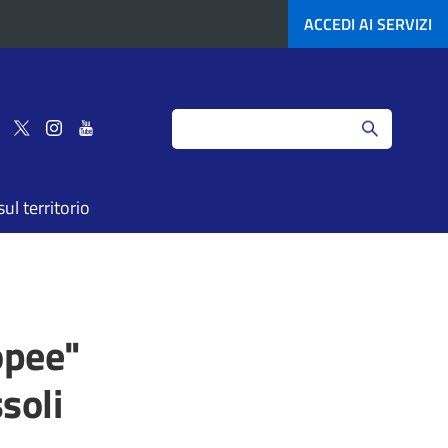
ACCEDI AI
SERVIZI
Search
Seguici
Seguici
Seguici
Seguici
su
su
su
su
Facebook
Twitter
Instagram
YouTube
ul territorio
opee"
soli