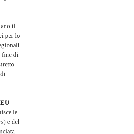
dano il
ei per lo
egionali
 fine di
tretto
 di
 EU
isce le
s) e del
anciata