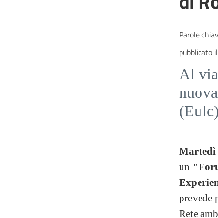
di R
Parole chiav
pubblicato il
Al via
nuova
(Eulc
Martedì
un
"Foru
Experien
prevede p
Rete amba