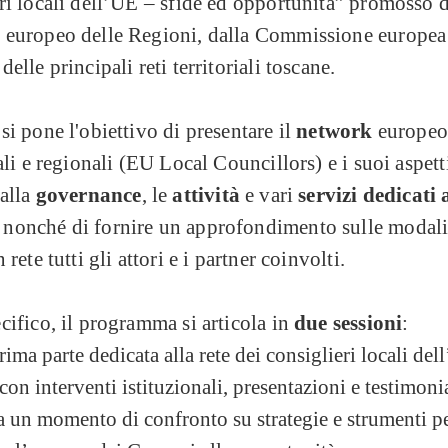
ri locali dell’UE – sfide ed opportunità” promosso 
 europeo delle Regioni, dalla Commissione europea 
elle principali reti territoriali toscane.
si pone l'obiettivo di presentare il
network
europeo
cali e regionali (EU Local Councillors) e i suoi aspett
 alla
governance
, le
attività
e vari
servizi dedicati 
, nonché di fornire un approfondimento sulle modali
 rete tutti gli attori e i partner coinvolti.
cifico, il programma si articola in
due sessioni
:
ima parte dedicata alla rete dei consiglieri locali del
con interventi istituzionali, presentazioni e testimoni
a un momento di confronto su strategie e strumenti p