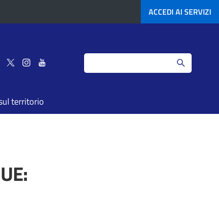
ACCEDI AI
SERVIZI
Search
Seguici
Seguici
Seguici
Seguici
su
su
su
su
Facebook
Twitter
Instagram
YouTube
ul territorio
’UE: