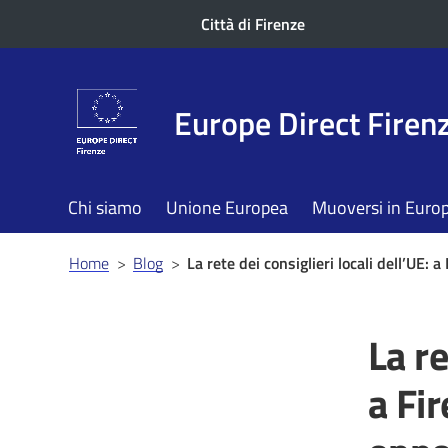
Città di Firenze
Europe Direct Firen
Chi siamo
Unione Europea
Muoversi in Euro
Briciole
Home
>
Blog
>
La rete dei consiglieri locali dell’UE: 
di
pane
La re
a Fi