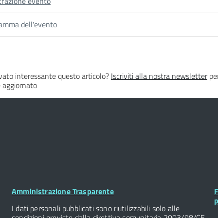
trazione evento
amma dell'evento
vato interessante questo articolo?
Iscriviti alla nostra newsletter
per
 aggiornato
Footer
F
Amministrazione Trasparente
F
Widget
W
p
I dati personali pubblicati sono riutilizzabili solo alle
condizioni previste dalla direttiva comunitaria 2003/98/CE