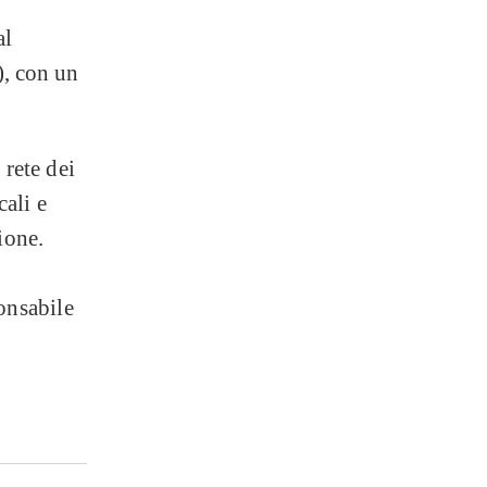
al
), con un
 rete dei
cali e
ione.
onsabile