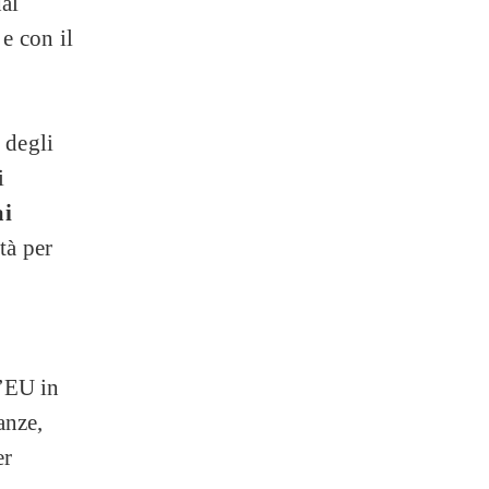
dal
e con il
 degli
i
ai
tà per
l’EU in
anze,
er