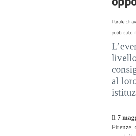
oppo
Parole chiav
pubblicato il
L’eve
livell
consig
al lor
istitu
Il
7 mag
Firenze, 