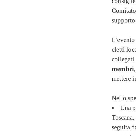
consiglie
Comitato
supporto d
L’evento 
eletti lo
collegati
membri
mettere in
Nello spe
Una pr
Toscana, 
seguita d