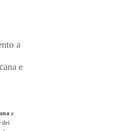
ento a
scana e
cana
a
e dei