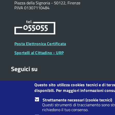
Piazza della Signoria - 50122, Firenze
P.IVA 01307110484
Posta Elettronica Certificata
Sportelli al Cittadino - URP
Seguici su
Questo sito utilizza cookies tecnici e di ter
Collegamento
Collegamento
Collegamento
Collegamento
disponibili. Per maggiori informazioni consul
a
a
a
a
Facebook
Twitter
Instagram
You
Strettamente necessari (cookie tecnici)
Tube
Questi strumenti di tracciamento sono str
richiedono il tuo consenso.
Footer
Footer