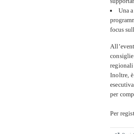
supportar
Una a 
programma
focus sull
All’event
consiglie
regionali
Inoltre, 
esecutiv
per compe
Per regis