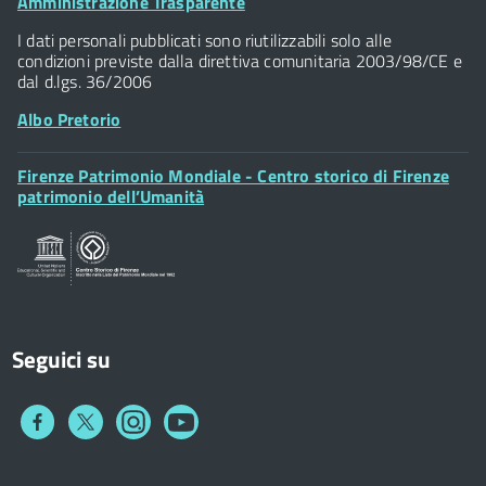
Footer
Amministrazione Trasparente
Piazza della Signoria - 50122, Firenze
Widget
P.IVA 01307110484
I dati personali pubblicati sono riutilizzabili solo alle
condizioni previste dalla direttiva comunitaria 2003/98/CE e
dal d.lgs. 36/2006
Albo Pretorio
Footer
Firenze Patrimonio Mondiale - Centro storico di Firenze
Posta Elettronica Certificata
Widget
patrimonio dell’Umanità
Sportelli al Cittadino - URP
Seguici su
Collegamento
Collegamento
Collegamento
Collegamento
a
a
a
a
Facebook
Twitter
Instagram
You
Tube