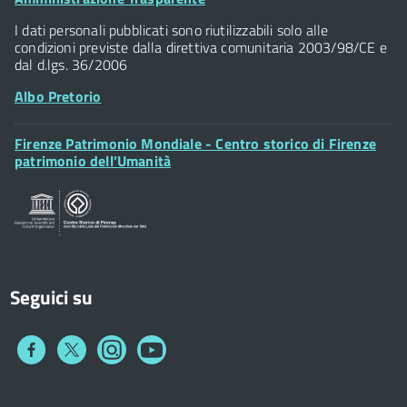
Piazza della Signoria - 50122, Firenze
Widget
P.IVA 01307110484
I dati personali pubblicati sono riutilizzabili solo alle
condizioni previste dalla direttiva comunitaria 2003/98/CE e
dal d.lgs. 36/2006
Albo Pretorio
Footer
Firenze Patrimonio Mondiale - Centro storico di Firenze
Posta Elettronica Certificata
Widget
patrimonio dell’Umanità
Sportelli al Cittadino - URP
Seguici su
Collegamento
Collegamento
Collegamento
Collegamento
a
a
a
a
Facebook
Twitter
Instagram
You
Tube