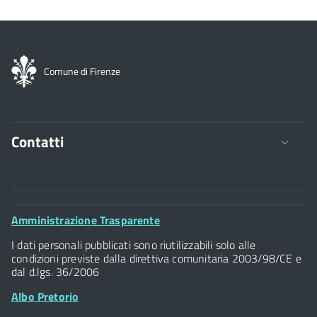
Comune di Firenze
Contatti
Comune di Firenze
Palazzo Vecchio
Footer
Amministrazione Trasparente
Piazza della Signoria - 50122, Firenze
Widget
P.IVA 01307110484
I dati personali pubblicati sono riutilizzabili solo alle
condizioni previste dalla direttiva comunitaria 2003/98/CE e
dal d.lgs. 36/2006
Albo Pretorio