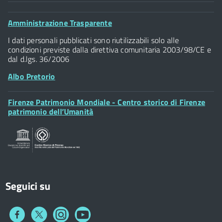
Comune di Firenze
Palazzo Vecchio
Footer
Amministrazione Trasparente
Piazza della Signoria - 50122, Firenze
Widget
P.IVA 01307110484
I dati personali pubblicati sono riutilizzabili solo alle
condizioni previste dalla direttiva comunitaria 2003/98/CE e
dal d.lgs. 36/2006
Albo Pretorio
Footer
Firenze Patrimonio Mondiale - Centro storico di Firenze
Posta Elettronica Certificata
Widget
patrimonio dell’Umanità
Sportelli al Cittadino - URP
Seguici su
Collegamento
Collegamento
Collegamento
Collegamento
a
a
a
a