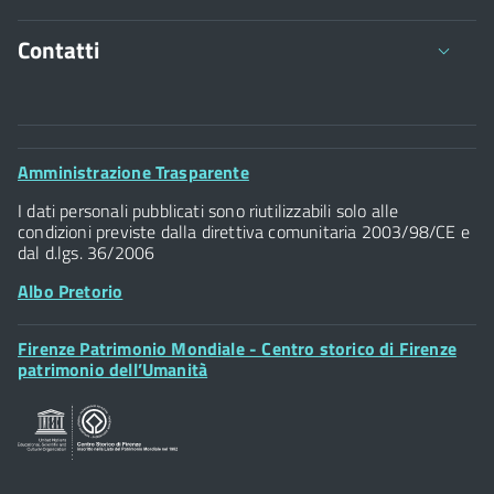
Contatti
Comune di Firenze
Palazzo Vecchio
Footer
Amministrazione Trasparente
Piazza della Signoria - 50122, Firenze
Widget
P.IVA 01307110484
I dati personali pubblicati sono riutilizzabili solo alle
condizioni previste dalla direttiva comunitaria 2003/98/CE e
dal d.lgs. 36/2006
Albo Pretorio
Footer
Firenze Patrimonio Mondiale - Centro storico di Firenze
Posta Elettronica Certificata
Widget
patrimonio dell’Umanità
Sportelli al Cittadino - URP