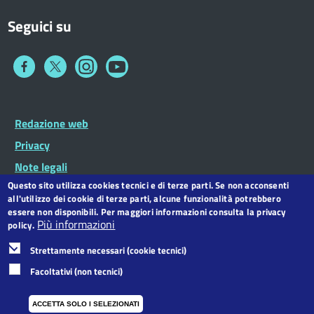
Seguici su
Collegamento
Collegamento
Collegamento
Collegamento
a
a
a
a
Facebook
Twitter
Instagram
You
Tube
Footer
Redazione web
Footer
Widget
menu
Privacy
Note legali
Questo sito utilizza cookies tecnici e di terze parti. Se non acconsenti
Dichiarazione di accessibilità
all'utilizzo dei cookie di terze parti, alcune funzionalità potrebbero
CC BY 3.0 IT
essere non disponibili. Per maggiori informazioni consulta la privacy
Più informazioni
policy.
Strettamente necessari (cookie tecnici)
Facoltativi (non tecnici)
ACCETTA SOLO I SELEZIONATI